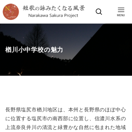
MENU
楢川小中学校の魅力
長野県塩尻市楢川地区は、本州と長野県のほぼ中心
に位置する塩尻市の南西部に位置し、信濃川水系の
上流奈良井川の清流と緑豊かな自然に包まれた地域