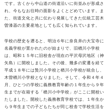
です。古くから中山道の街道沿いに街並みが形成さ
れ、今もなお往時の面影をよくとどめています。ま
た、街道文化と共に伝わり発展してきた伝統工芸木
曽漆器の主要産地としても広く知られています。
学校の歴史を遡ると、明治６年に奈良井の大宝寺に
名義学校が置かれたのが始まりで、旧楢川小学校
は、昭和１５年に旧校舎が現在の平沢母沢地区（神
矢島）に開校しました。その後、幾多の変遷を経て
平成１８年には贄川小学校と楢川小学校が統合し、
木曽楢川小学校となりました。そして、令和４年４
月、ひとつの学校に義務教育年齢の１年生から９年
生までが在籍する「楢川小中学校」がここに開校い
たしました。開校した義務教育学校では、１年生か
ら９年生までの子どもたちが同じ校舎で学校生活を