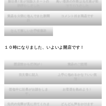
副社長T君が活動スタートの
高い場所の作業は先生達が助
挨拶をしました
けてくれました
賞品を大切に包んできた新聞
コメント付き商品です
紙
なんて嬉しいお手頃価格
１０時になりました、いよいよ開店です！
開店前から行列が！
賞品のご説明
注文書に記入
上手に包めるかな？いい笑
顔！
梱包中に社長がお話をしま
お客様を集めよう！
す。
先代の先輩が見に来てくれま
どんどん声をかけます