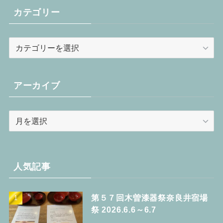
カテゴリー
カ
テ
ゴ
リ
アーカイブ
ー
ア
ー
カ
イ
ブ
人気記事
第５７回木曽漆器祭奈良井宿場
祭 2026.6.6～6.7