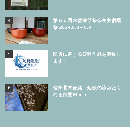
第５５回木曽漆器祭奈良井宿場
祭 2024.6.8～6.9
防災に関する短歌作品を募集し
ます！
信州北木曽路 短歌の詠みたく
なる風景Ｍａｐ