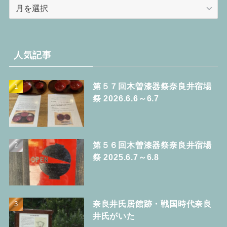
ア
ー
カ
イ
ブ
人気記事
第５７回木曽漆器祭奈良井宿場
祭 2026.6.6～6.7
第５６回木曽漆器祭奈良井宿場
祭 2025.6.7～6.8
奈良井氏居館跡・戦国時代奈良
井氏がいた