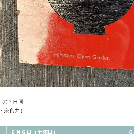
）の２日間
・奈良井）
６月６日（土曜日）
６