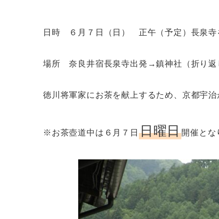
日時 ６月７日（日） 正午（予定）長泉寺
場所 奈良井宿長泉寺出発→鎮神社（折り返
徳川将軍家にお茶を献上するため、京都宇治
日曜日
※お茶壺道中は６月７日
開催とな