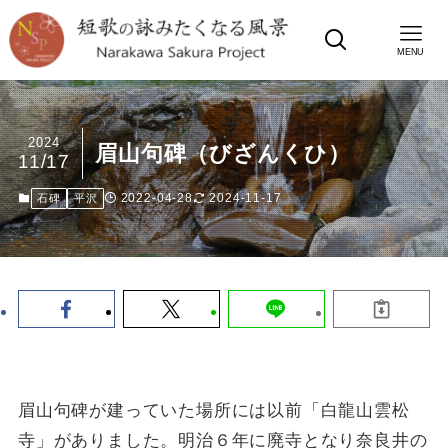
MENU
2024
眉山句碑（びざんくひ）
11/17
2022-04-28
2024-11-17
石碑
平沢
眉山句碑が建っていた場所には以前「白龍山雲松
寺」がありました。明治６年に廃寺となり奈良井の