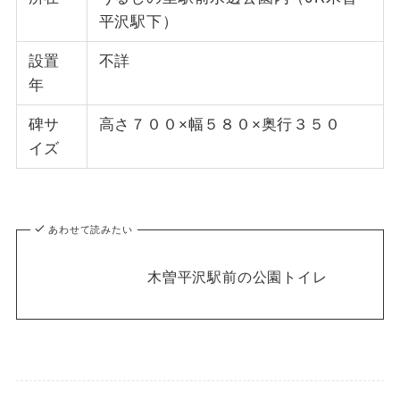
平沢駅下）
設置
不詳
年
碑サ
高さ７００×幅５８０×奥行３５０
イズ
あわせて読みたい
木曽平沢駅前の公園トイレ