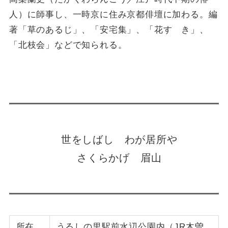
人）に師事し、一時京に住み京都俳壇に加わる。編
著「草のあるじ」、「安宅集」、「花すゝき」、
「北枝会」などで知られる。
世をしばし わが居所や
さくらかげ 眉山
所在
うるしの里駅前水辺公園内（JR木曽