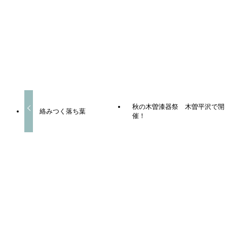
よかったらシェアしてね！
URLをコピーしました！
秋の木曽漆器祭 木曽平沢で開
絡みつく落ち葉
催！
この記事を書いた人
naoto