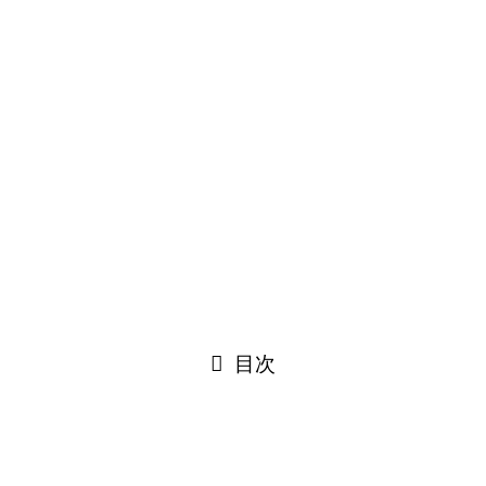
信州北木曽路 短歌の詠みたくなる風景Ｍａｐ
©
Narakawa Sakura Project.
閉じる
目次
閉じる
Translate×10 »