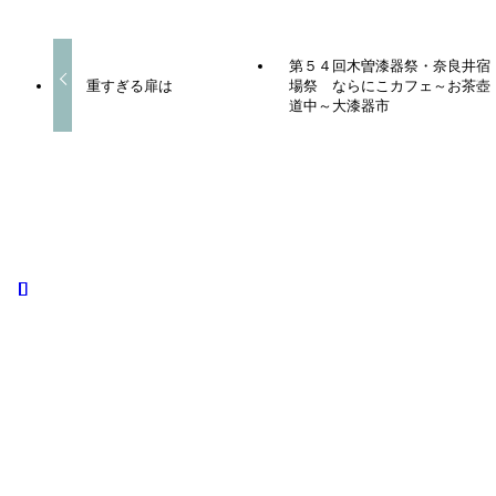
第５４回木曽漆器祭・奈良井宿
重すぎる扉は
場祭 ならにこカフェ～お茶壺
道中～大漆器市
この記事を書いた人
admin
ホーム
活動の短歌
人と人がつながって
１０言語翻訳