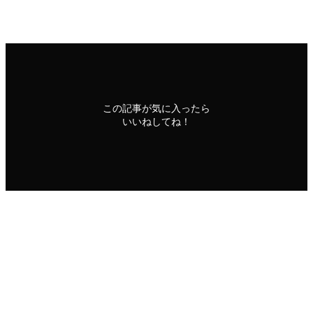
活動の短歌
春の短歌
平沢
この記事が気に入ったら
いいねしてね！
よかったらシェアしてね！
URLをコピーしました！