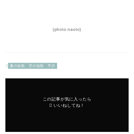
(photo:naoto)
夏の短歌
空の短歌
平沢
この記事が気に入ったら
いいねしてね！