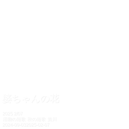
楢川小中学校
との連携
うるしの里広
場公園遊具再設置
プロジェクト
ＪＲ木曽平沢
駅アートプロジェ
クト
楢川小中学校
移住・定住情報
サイトについて
婆ちゃんの花
2025
2/07
活動の短歌
秋の短歌
贄川
2024-09-03
2025-02-07