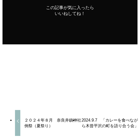
この記事が気に入ったら
いいねしてね！
よかったらシェアしてね！
URLをコピーしました！
２０２４年８月 奈良井鎮神社
2024.9.7 「カレーを食べなが
例祭（夏祭り）
ら木曾平沢の町を語り合う会」