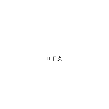
防災に関する短歌作品を募集します！
©
Narakawa Sakura Project.
閉じる
目次
閉じる
Translate×10 »