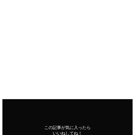
ここは木曽平沢の諏訪神社の道です
秋の短歌
平沢
この記事が気に入ったら
いいねしてね！