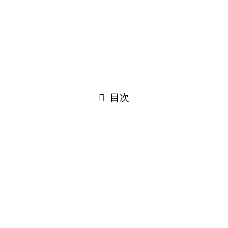
防災に関する短歌作品を募集します！
©
Narakawa Sakura Project.
閉じる
目次
閉じる
Translate×10 »