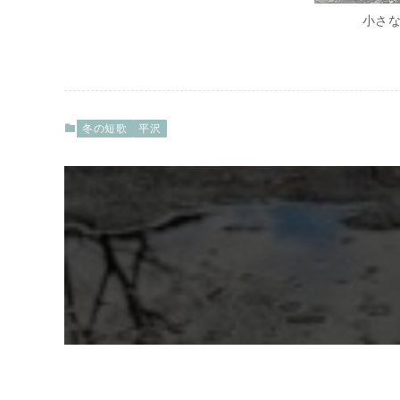
小さ
冬の短歌
平沢