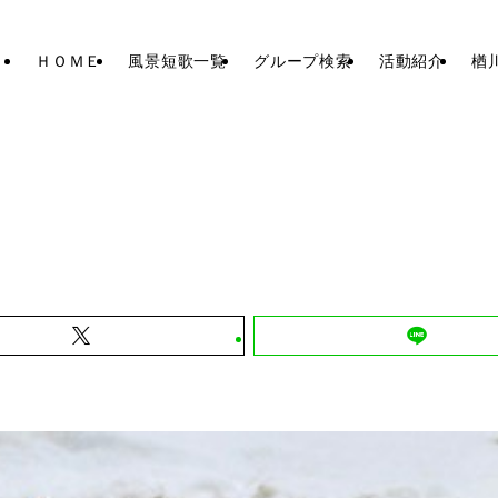
ＨＯＭＥ
風景短歌一覧
グループ検索
活動紹介
楢