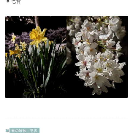
＃七音
春の短歌
平沢