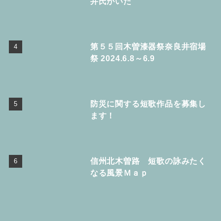
井氏がいた
第５５回木曽漆器祭奈良井宿場
祭 2024.6.8～6.9
防災に関する短歌作品を募集し
ます！
信州北木曽路 短歌の詠みたく
なる風景Ｍａｐ