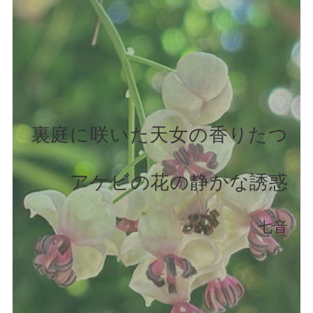
裏庭に咲いた天女の香りたつ
アケビの花の静かな誘惑
七音