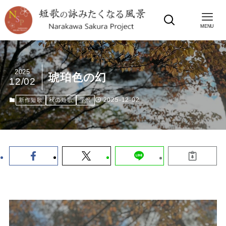
MENU
2025
琥珀色の幻
12/02
2025-12-02
新作短歌
秋の短歌
平沢