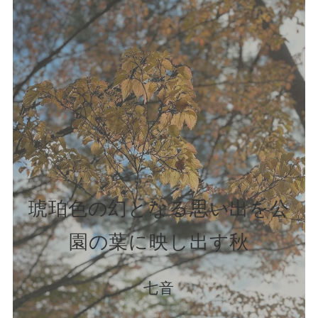
琥珀色の幻となる思い出を公
園の葉に映し出す秋
七音