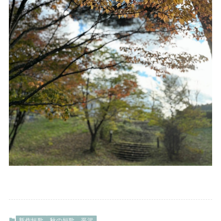
新作短歌
秋の短歌
平沢