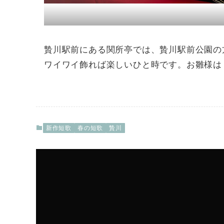
贄川駅前にある関所亭では、贄川駅前公園の
ワイワイ飾れば楽しいひと時です。お雛様は
新作短歌
春の短歌
贄川