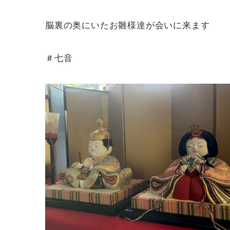
脳裏の奥にいたお雛様達が会いに来ます
＃七音