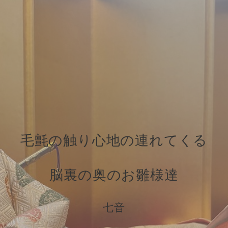
毛氈の触り心地の連れてくる
脳裏の奥のお雛様達
七音