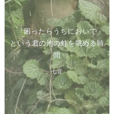
「
「困ったらうちにおいで」
という君の池の蛙を眺める時
間
七音