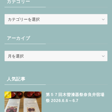
カテゴリー
カ
テ
ゴ
リ
アーカイブ
ー
ア
ー
カ
イ
ブ
人気記事
第５７回木曽漆器祭奈良井宿場
祭 2026.6.6～6.7