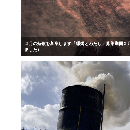
２月の短歌を募集します「蝋燭とわたし」募集期間２
ました）