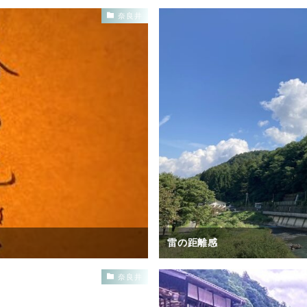
奈良井
雷の距離感
奈良井