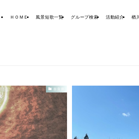
ＨＯＭＥ
風景短歌一覧
グループ検索
活動紹介
楢
奈良井