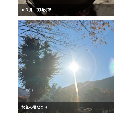
奈良井 夜咄灯話
秋色の陽だまり