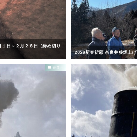
月１日～２月２８日（締め切り
2026新春祈願 奈良井狼煙上げ
奈良井