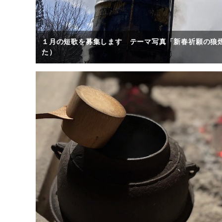
１月の短歌を募集します テーマ写真「新春祈願の狼
た）