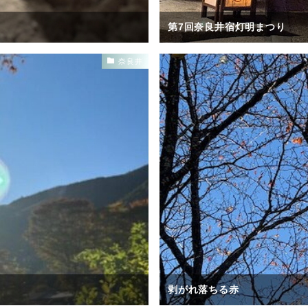
第7回奈良井宿灯明まつり
奈良井
剥がれ落ちる赤