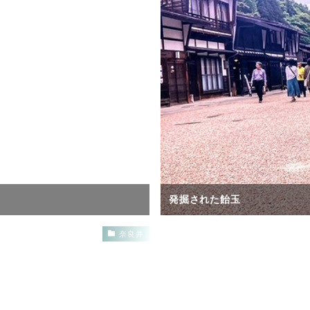
発掘された飴玉
奈良井