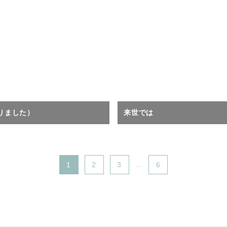
りました）
来世では
1
2
3
...
6