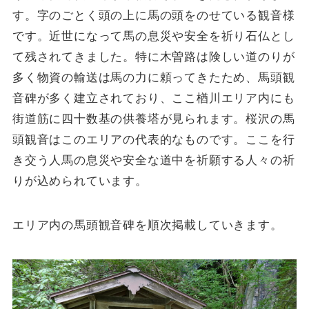
す。字のごとく頭の上に馬の頭をのせている観音様
です。近世になって馬の息災や安全を祈り石仏とし
て残されてきました。特に木曽路は険しい道のりが
多く物資の輸送は馬の力に頼ってきたため、馬頭観
音碑が多く建立されており、ここ楢川エリア内にも
街道筋に四十数基の供養塔が見られます。桜沢の馬
頭観音はこのエリアの代表的なものです。ここを行
き交う人馬の息災や安全な道中を祈願する人々の祈
りが込められています。
エリア内の馬頭観音碑を順次掲載していきます。