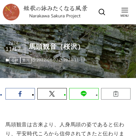
MENU
2024
馬頭観音（桜沢）
11/17
2022-06-02
2024-11-17
石碑
贄川
馬頭観音は古来より、人身馬頭の姿であると伝わ
り、平安時代ころから信仰されてきたと伝わりま