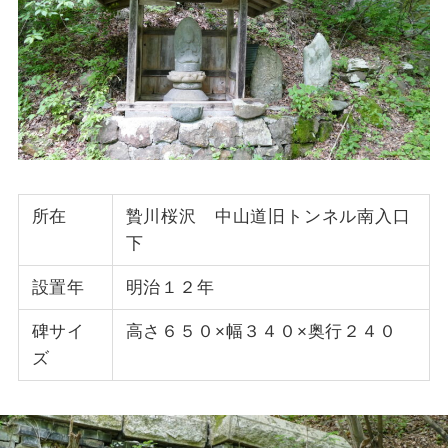
所在
贄川桜沢 中山道旧トンネル南入口
下
設置年
明治１２年
碑サイ
高さ６５０×幅３４０×奥行２４０
ズ