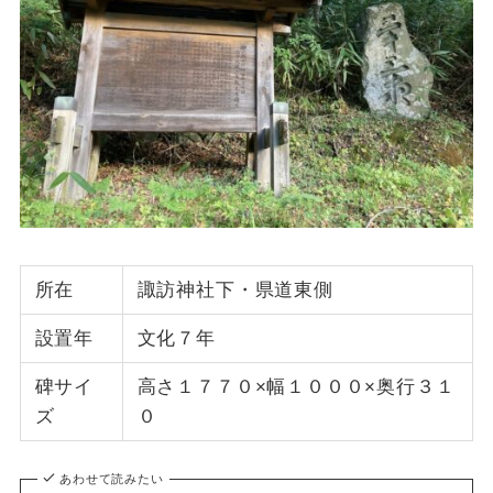
所在
諏訪神社下・県道東側
設置年
文化７年
碑サイ
高さ１７７０×幅１０００×奥行３１
ズ
０
あわせて読みたい