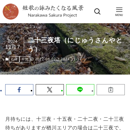
MENU
二十三夜塔（にじゅうさんやと
2024
11/17
う）
2022-06-02
2024-11-17
石碑
平沢
月待ちには、十三夜・十五夜・二十二夜・二十三夜
待ちがありますが楢川エリアの場合は二十三夜で、