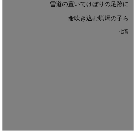
雪道の置いてけぼりの足跡に
命吹き込む蝋燭の子ら
七音