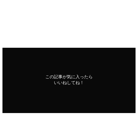
警備員さんの足跡も 一緒に歩いていきます
冬の短歌
奈良井
この記事が気に入ったら
いいねしてね！
よかったらシェアしてね！