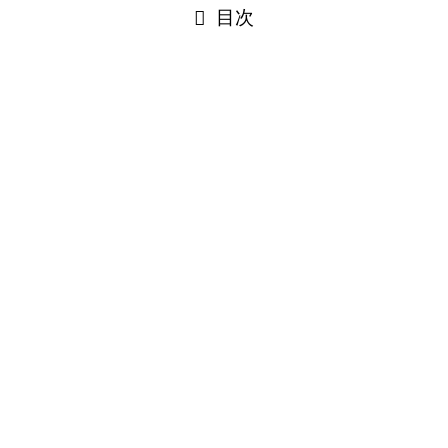
目次
閉じる
Translate×10 »