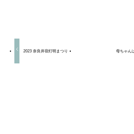
URLをコピーしました！
2023 奈良井宿灯明まつり
母ちゃん
この記事を書いた人
naoto
Profile：七音
ホーム