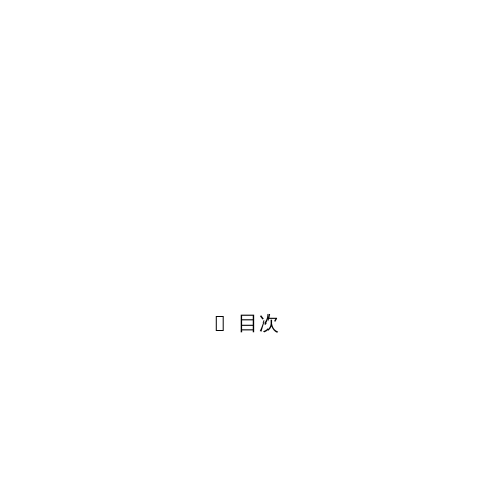
信州北木曽路 短歌の詠みたくなる風景Ｍａｐ
©
Narakawa Sakura Project.
閉じる
目次
閉じる
Translate×10 »