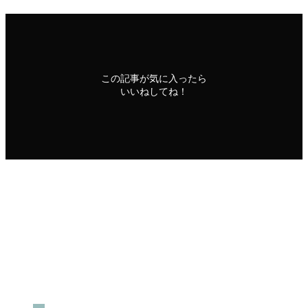
この記事が気に入ったら
いいねしてね！
よかったらシェアしてね！
URLをコピーしました！