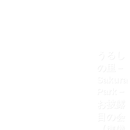
うるし
の里－
Sakura
Park－
お披露
目の会
【準備