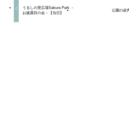
うるしの里広場Sakura Park －
公園の産
お披露目の会－【当日】
この記事を書いた人
admin
ホーム
桜プロジェクトの活動紹介
うるしの里－Sakura Park－お披露目の会【準備編】
１０言語翻訳