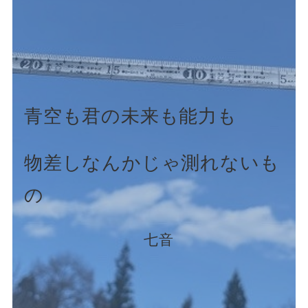
青空も君の未来も能力も
物差しなんかじゃ測れないも
の
七音