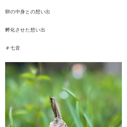
卵の中身との想い出
孵化させた想い出
＃七音