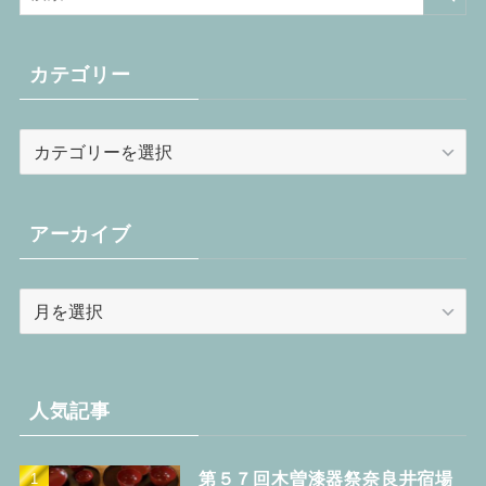
カテゴリー
カ
テ
ゴ
リ
アーカイブ
ー
ア
ー
カ
イ
ブ
人気記事
第５７回木曽漆器祭奈良井宿場