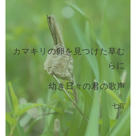
カマキリの卵を見つけた草む
らに
幼き日々の君の歌声
七音