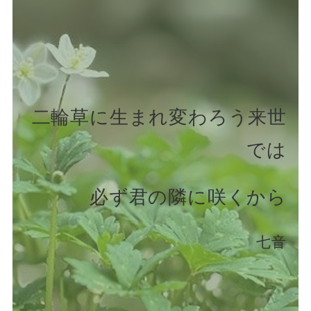
二輪草に生まれ変わろう来世
では
必ず君の隣に咲くから
七音