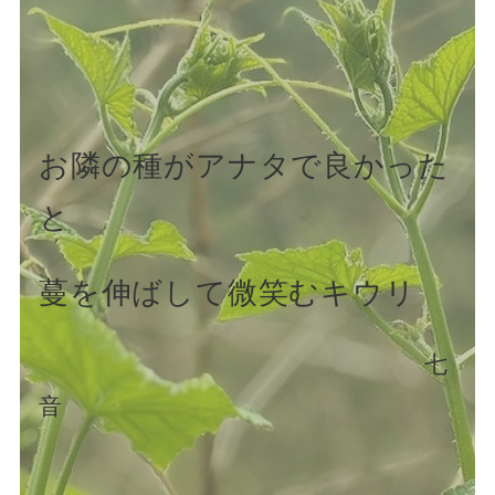
お隣の種がアナタで良かった
と
蔓を伸ばして微笑むキウリ
七
音