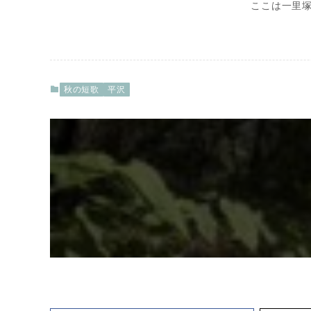
ここは一里
秋の短歌
平沢