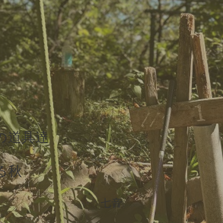
の道具達
る秋
七音