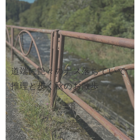
道端に艶々のナス落ちていて
推理と歩く秋のお散歩
七音