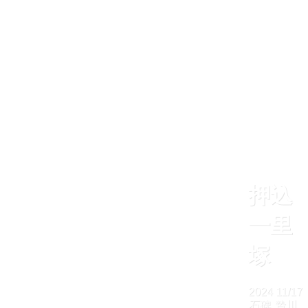
押込
一里
塚
2024
11/17
石碑
贄川