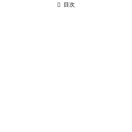
目次
閉じる
Translate×10 »