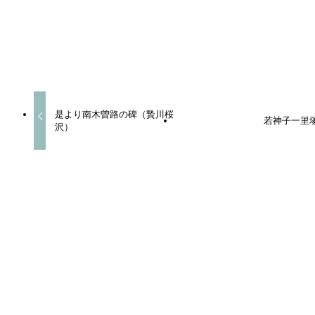
URLをコピーしました！
是より南木曽路の碑（贄川桜
若神子一里
沢）
この記事を書いた人
admin
ホーム