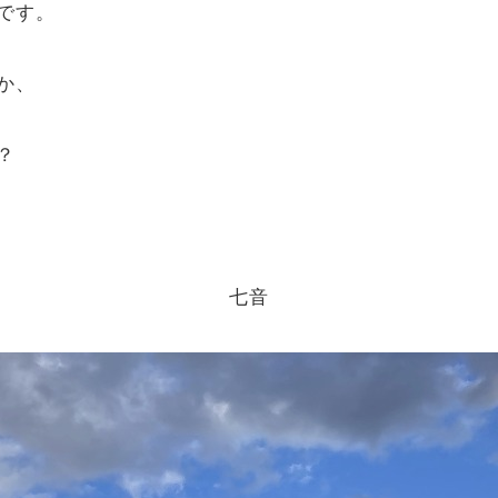
です。
か、
？
七音