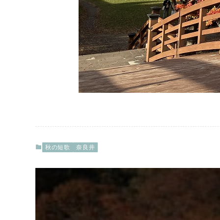
秋の短歌
奈良井