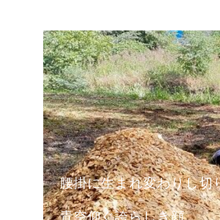
腰掛に生まれ変わりし切
青空仰ぐ誇らしき顔