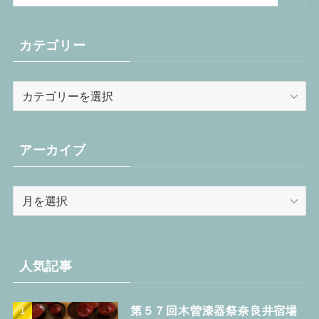
カテゴリー
カ
テ
ゴ
リ
アーカイブ
ー
ア
ー
カ
イ
ブ
人気記事
第５７回木曽漆器祭奈良井宿場