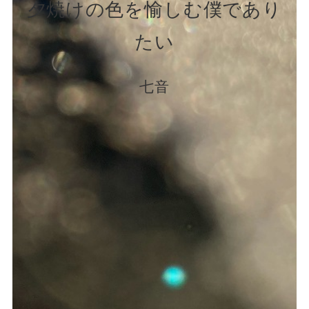
夕焼けの色を愉しむ僕であり
たい
七音