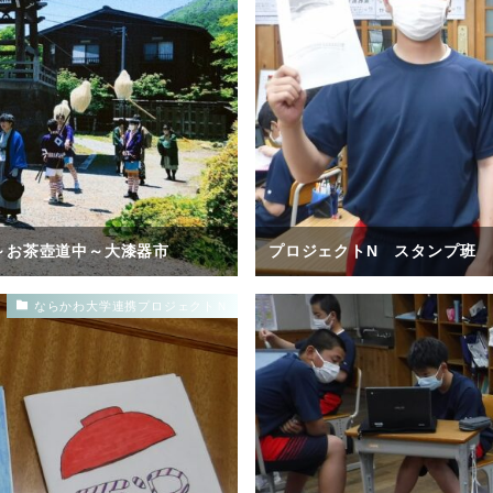
～お茶壺道中～大漆器市
プロジェクトN スタンプ班
ならかわ大学連携プロジェクトＮ