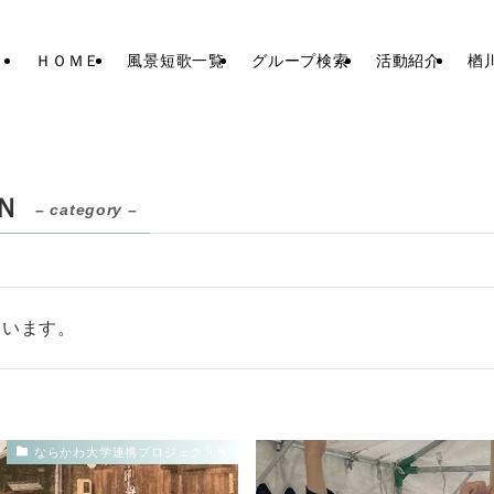
ＨＯＭＥ
風景短歌一覧
グループ検索
活動紹介
楢
Ｎ
– category –
ています。
ならかわ大学連携プロジェクトＮ