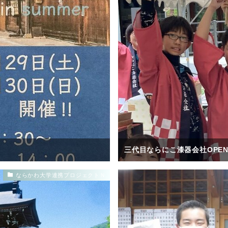
三代目ならにこ漆器会社OPE
ならかわ大学連携プロジェクトＮ