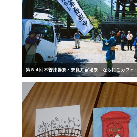
第５４回木曽漆器祭・奈良井宿場祭 ならにこカフェ