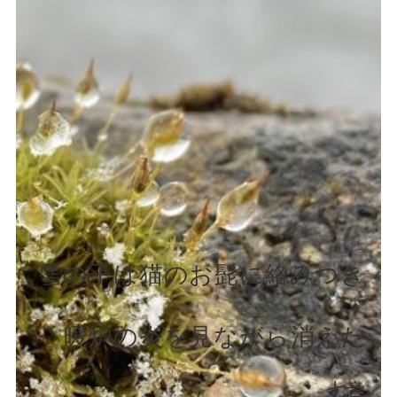
雪の子は猫のお髭に絡みつき
暖炉の炎を見ながら消えた
七音