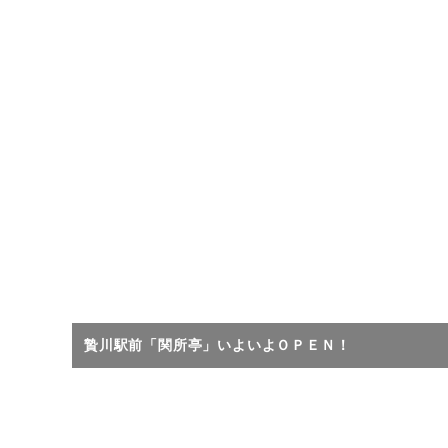
贄川駅前「関所亭」いよいよＯＰＥＮ！